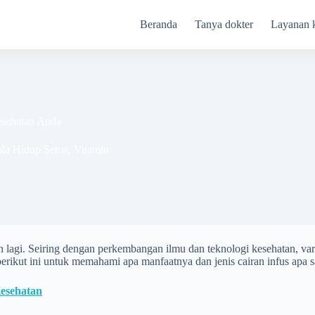
Beranda
Tanya dokter
Layanan 
Kesehatan Anda
la Hidup Sehat
,
Vitamin
lagi. Seiring dengan perkembangan ilmu dan teknologi kesehatan, varia
rikut ini untuk memahami apa manfaatnya dan jenis cairan infus apa s
Kesehatan