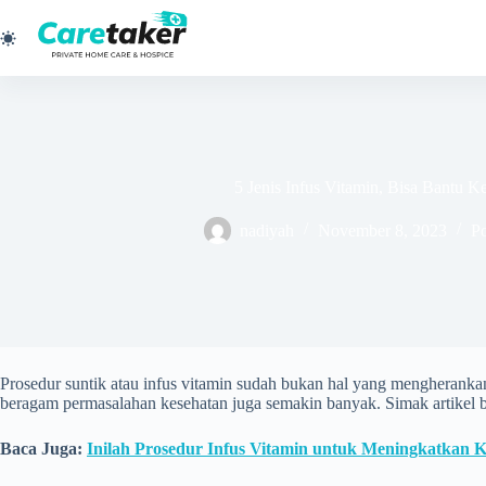
Skip
to
content
5 Jenis Infus Vitamin, Bisa Bantu 
nadiyah
November 8, 2023
Po
Prosedur suntik atau infus vitamin sudah bukan hal yang mengherankan 
beragam permasalahan kesehatan juga semakin banyak. Simak artikel be
Baca Juga:
Inilah Prosedur Infus Vitamin untuk Meningkatkan 