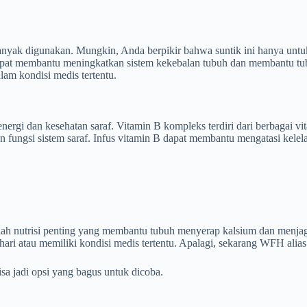
 banyak digunakan. Mungkin, Anda berpikir bahwa suntik ini hanya untu
apat membantu meningkatkan sistem kekebalan tubuh dan membantu tubu
am kondisi medis tertentu.
nergi dan kesehatan saraf. Vitamin B kompleks terdiri dari berbagai 
 fungsi sistem saraf. Infus vitamin B dapat membantu mengatasi kelela
.
alah nutrisi penting yang membantu tubuh menyerap kalsium dan menjag
ahari atau memiliki kondisi medis tertentu. Apalagi, sekarang WFH alia
sa jadi opsi yang bagus untuk dicoba.