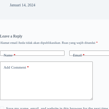
Januari 14, 2024
Leave a Reply
Alamat email Anda tidak akan dipublikasikan.
Ruas yang wajib ditandai
*
Name
*
Email
*
Add Comment
*
Save my name, email, and website in this browser for the next tim