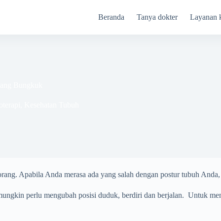
Beranda
Tanya dokter
Layanan 
yang Bungkuk
oterapi
,
Kesehatan Tubuh
orang. Apabila Anda merasa ada yang salah dengan postur tubuh Anda,
 mungkin perlu mengubah posisi duduk, berdiri dan berjalan. Untuk m