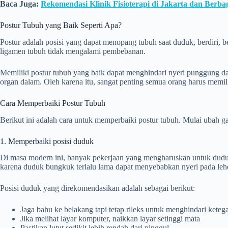
Baca Juga:
Rekomendasi Klinik Fisioterapi di Jakarta dan Berb
Postur Tubuh yang Baik Seperti Apa?
Postur adalah posisi yang dapat menopang tubuh saat duduk, berdiri, be
ligamen tubuh tidak mengalami pembebanan.
Memiliki postur tubuh yang baik dapat menghindari nyeri punggung d
organ dalam. Oleh karena itu, sangat penting semua orang harus memil
Cara Memperbaiki Postur Tubuh
Berikut ini adalah cara untuk memperbaiki postur tubuh. Mulai ubah g
1. Memperbaiki posisi duduk
Di masa modern ini, banyak pekerjaan yang mengharuskan untuk duduk d
karena duduk bungkuk terlalu lama dapat menyebabkan nyeri pada leh
Posisi duduk yang direkomendasikan adalah sebagai berikut:
Jaga bahu ke belakang tapi tetap rileks untuk menghindari kete
Jika melihat layar komputer, naikkan layar setinggi mata
Pastikan lutut sedikit lebih rendah dari pinggul