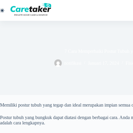
Skip
to
content
7 Cara Memperbaiki Postur Tubuh 
notifikasi
Januari 17, 2024
Fisi
Memiliki postur tubuh yang tegap dan ideal merupakan impian semua 
Postur tubuh yang bungkuk dapat diatasi dengan berbagai cara. Anda
adalah cara lengkapnya.