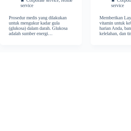
Corporate service
,
Home
Corpora
service
service
Prosedur medis yang dilakukan
Memberikan Lay
untuk mengukur kadar gula
vitamin untuk ke
(glukosa) dalam darah. Glukosa
harian Anda, bant
adalah sumber energi…
kelelahan, dan 