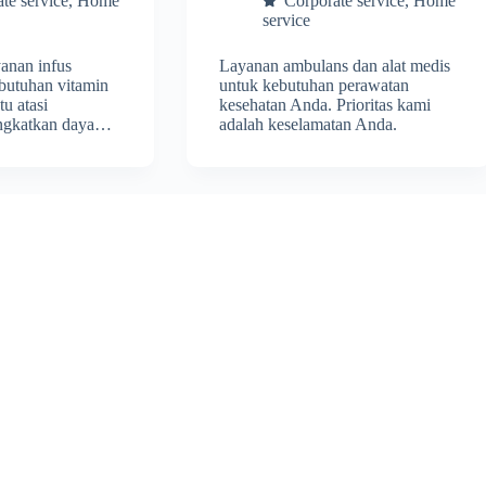
te service
,
Home
Corporate service
,
Home
service
anan infus
Layanan ambulans dan alat medis
butuhan vitamin
untuk kebutuhan perawatan
u atasi
kesehatan Anda. Prioritas kami
tingkatkan daya…
adalah keselamatan Anda.