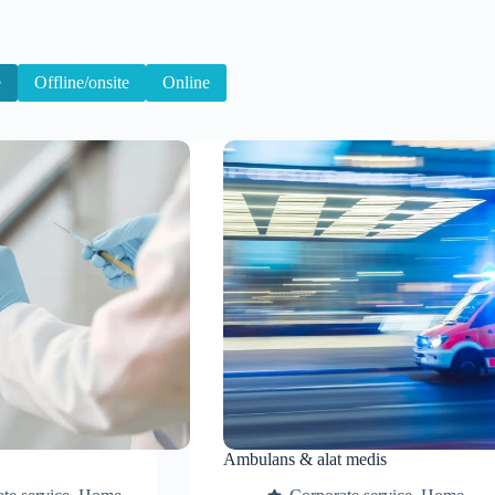
e
Offline/onsite
Online
Ambulans & alat medis