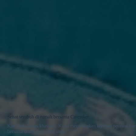
Sehat sembuh di rumah bersama Caretaker.
Kini anda bebas khawatir. Kami menyediakan layanan perawat ho
bersama orang tersayang anda.