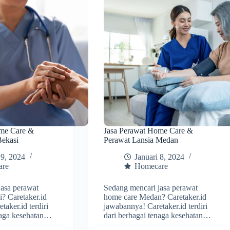
ome Care &
Jasa Perawat Home Care &
Bekasi
Perawat Lansia Medan
 9, 2024
Januari 8, 2024
are
Homecare
jasa perawat
Sedang mencari jasa perawat
? Caretaker.id
home care Medan? Caretaker.id
aker.id terdiri
jawabannya! Caretaker.id terdiri
naga kesehatan…
dari berbagai tenaga kesehatan…